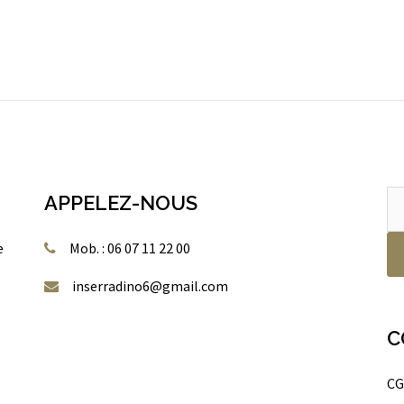
Re
APPELEZ-NOUS
po
e
Mob. : 06 07 11 22 00
inserradino6@gmail.com
C
CG