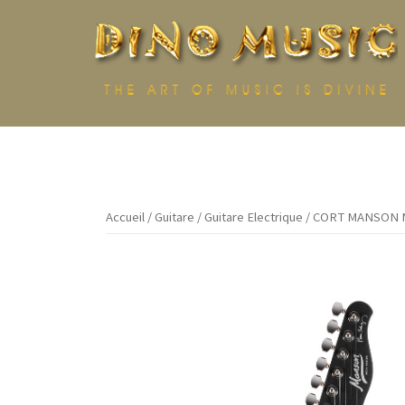
Aller
au
contenu
Accueil
/
Guitare
/
Guitare Electrique
/ CORT MANSON 