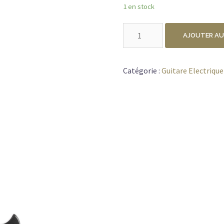
1 en stock
quantité
AJOUTER AU
de
CORT
MANSON
Catégorie :
Guitare Electrique
MBM-
2H-
SUS
NOIR