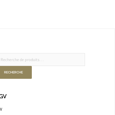
cherche
ur :
RECHERCHE
GV
V