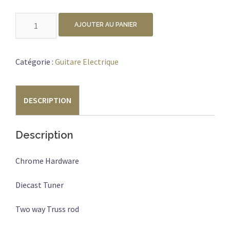
quantité
AJOUTER AU PANIER
de
*ACEPRO
AE-
Catégorie :
Guitare Electrique
817
LTD
DESCRIPTION
Description
Chrome Hardware
Diecast Tuner
Two way Truss rod