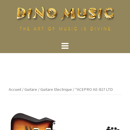
Aller
au
contenu
Accueil
/
Guitare
/
Guitare Electrique
/ *ACEPRO AE-817 LTD