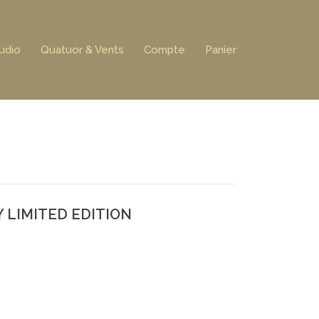
udio
Quatuor & Vents
Compte
Panier
Y LIMITED EDITION