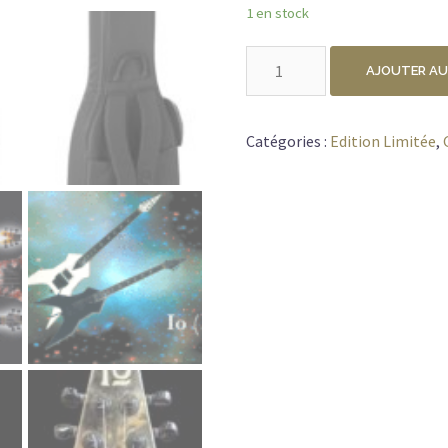
1 en stock
quantité
AJOUTER AU
de
*IO
GUITARS
Catégories :
Edition Limitée
,
GALAXY
LIMITED
EDITION