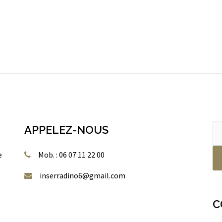
Re
APPELEZ-NOUS
po
e
Mob. : 06 07 11 22 00
inserradino6@gmail.com
C