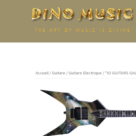
Aller
au
contenu
Accueil
/
Guitare
/
Guitare Electrique
/ *IO GUITARS GA