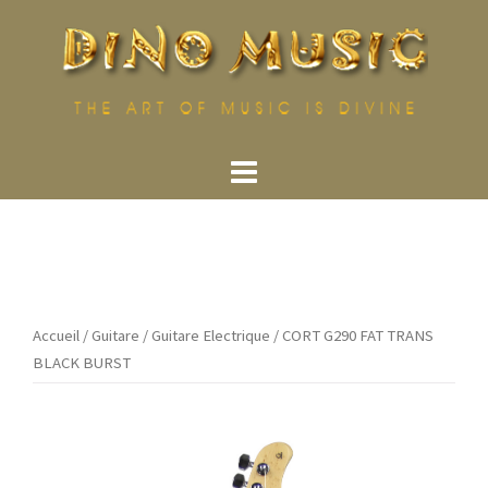
Aller
au
contenu
Accueil
/
Guitare
/
Guitare Electrique
/ CORT G290 FAT TRANS
BLACK BURST