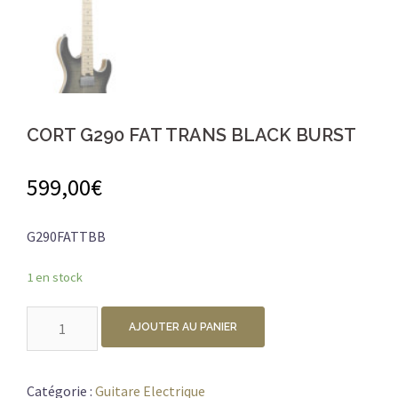
CORT G290 FAT TRANS BLACK BURST
599,00
€
G290FATTBB
1 en stock
quantité
AJOUTER AU PANIER
de
CORT
G290
Catégorie :
Guitare Electrique