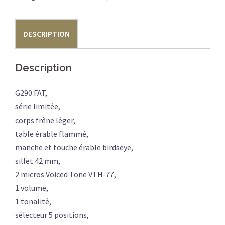
FAT
TRANS
DESCRIPTION
BLACK
BURST
Description
G290 FAT,
série limitée,
corps frêne léger,
table érable flammé,
manche et touche érable birdseye,
sillet 42 mm,
2 micros Voiced Tone VTH-77,
1 volume,
1 tonalité,
sélecteur 5 positions,