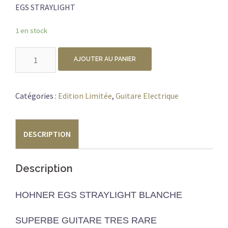
EGS STRAYLIGHT
1 en stock
quantité
AJOUTER AU PANIER
de
*HOHNER
EGS
Catégories :
Edition Limitée
,
Guitare Electrique
STRAYLIGHT
LIMITED
DESCRIPTION
EDITION
Description
HOHNER EGS STRAYLIGHT BLANCHE
SUPERBE GUITARE TRES RARE