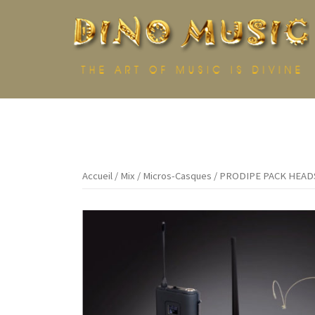
Aller
au
contenu
Accueil
/
Mix
/
Micros-Casques
/ PRODIPE PACK HEAD