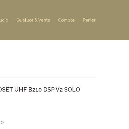
udio
Quatuor & Vents
Compte
Panier
SET UHF B210 DSP V2 SOLO
LO