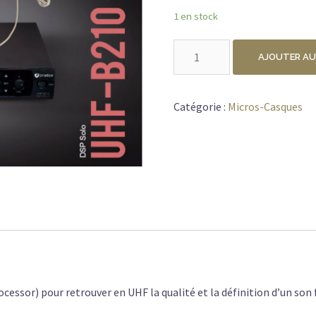
1 en stock
quantité
AJOUTER AU
de
PRODIPE
PACK
Catégorie :
Micros-Casques
HEADSET
UHF
B210
DSP
V2
SOLO
essor) pour retrouver en UHF la qualité et la définition d’un son f