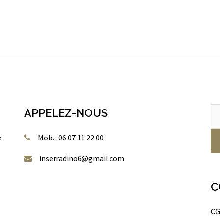
Re
APPELEZ-NOUS
po
e
Mob. : 06 07 11 22 00
inserradino6@gmail.com
C
CG