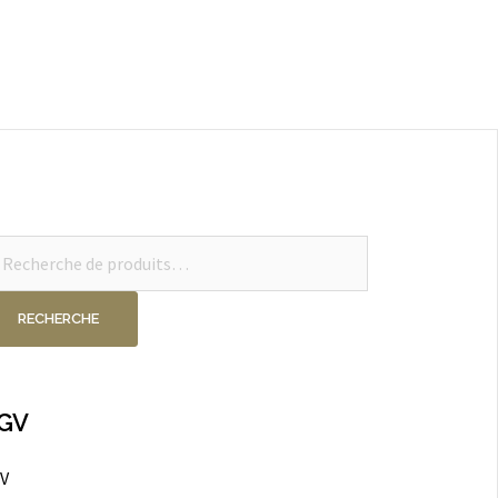
cherche
ur :
RECHERCHE
GV
V