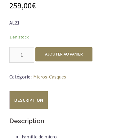
259,00
€
AL21
1 en stock
quantité
AJOUTER AU PANIER
de
PRODIPE
AL21
Catégorie :
Micros-Casques
ROMANELLI
ACCORDEON
DESCRIPTION
Description
Famille de micro :