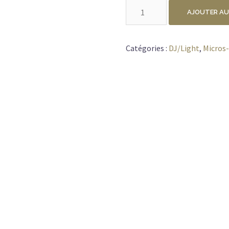
quantité
AJOUTER AU
de
PRODIPE
3000W
Catégories :
DJ/Light
,
Micros