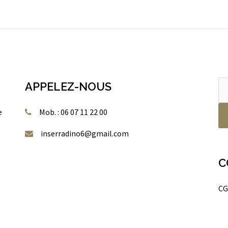
Re
APPELEZ-NOUS
po
e
Mob. : 06 07 11 22 00
inserradino6@gmail.com
C
CG