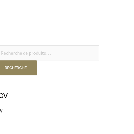
cherche
ur :
RECHERCHE
GV
V