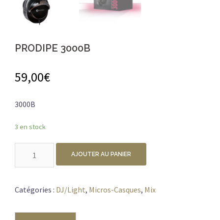
PRODIPE 3000B
59,00
€
3000B
3 en stock
quantité
AJOUTER AU PANIER
de
PRODIPE
3000B
Catégories :
DJ/Light
,
Micros-Casques
,
Mix