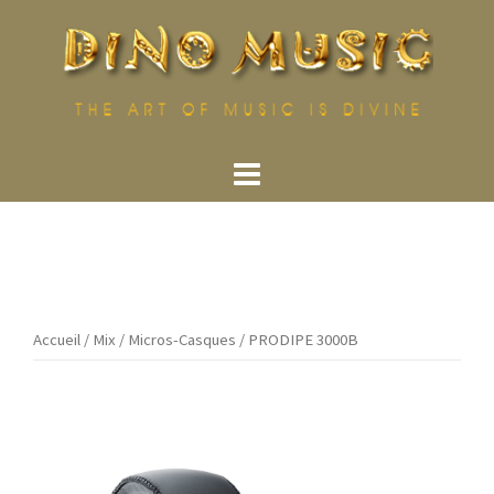
Aller
au
contenu
Accueil
/
Mix
/
Micros-Casques
/ PRODIPE 3000B