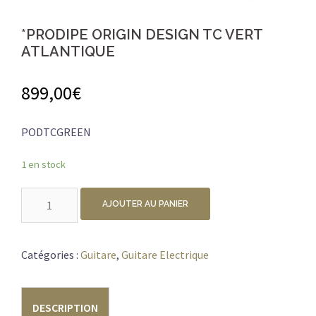
*PRODIPE ORIGIN DESIGN TC VERT
ATLANTIQUE
899,00
€
PODTCGREEN
1 en stock
quantité
AJOUTER AU PANIER
de
*PRODIPE
ORIGIN
Catégories :
Guitare
,
Guitare Electrique
DESIGN
TC
DESCRIPTION
VERT