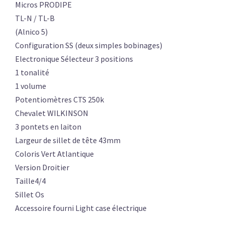
Micros PRODIPE
TL-N / TL-B
(Alnico 5)
Configuration SS (deux simples bobinages)
Electronique Sélecteur 3 positions
1 tonalité
1 volume
Potentiomètres CTS 250k
Chevalet WILKINSON
3 pontets en laiton
Largeur de sillet de tête 43mm
Coloris Vert Atlantique
Version Droitier
Taille4/4
Sillet Os
Accessoire fourni Light case électrique