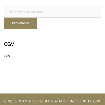
Recherche
pour :
RECHERCHE
CGV
CGV
© 2026 DINO MUSIC - Tél.:
03 89 59 44 03
- Mob.:
06 07 11 22 00