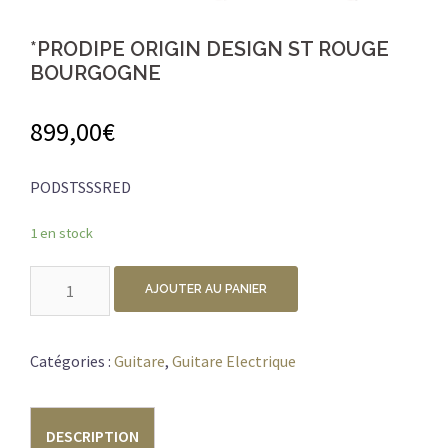
*PRODIPE ORIGIN DESIGN ST ROUGE
BOURGOGNE
899,00
€
PODSTSSSRED
1 en stock
quantité
AJOUTER AU PANIER
de
*PRODIPE
ORIGIN
Catégories :
Guitare
,
Guitare Electrique
DESIGN
ST
DESCRIPTION
ROUGE