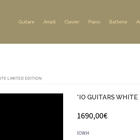
Guitare
Ampli
Clavier
Piano
Batterie
A
ITE LIMITED EDITION
*IO GUITARS WHITE
1690,00
€
IOWH