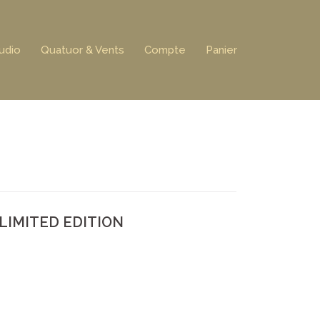
udio
Quatuor & Vents
Compte
Panier
 LIMITED EDITION