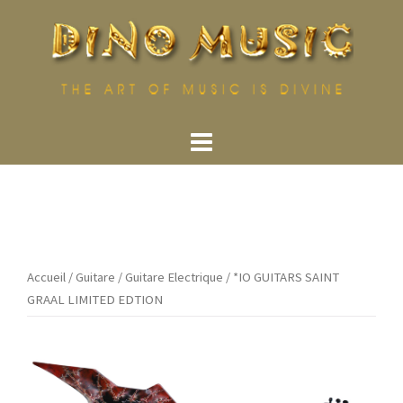
Aller
au
contenu
Accueil
/
Guitare
/
Guitare Electrique
/ *IO GUITARS SAINT
GRAAL LIMITED EDTION