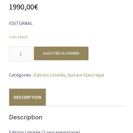
1990,00
€
IOSTGRAAL
1 en stock
quantité
AJOUTER AU PANIER
de
*IO
GUITARS
Catégories :
Edition Limitée
,
Guitare Electrique
SAINT
GRAAL
DESCRIPTION
LIMITED
EDTION
Description
Edition Limitée (1 seul exemplaire)