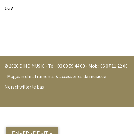
CGV
© 2026 DINO MUSIC - Tél.:
03 89 59 44 03
- Mob.:
06 07 11 22 00
- Magasin d’instruments & accessoires de musique -
Morschwiller le bas
EN - FR - DE - IT »