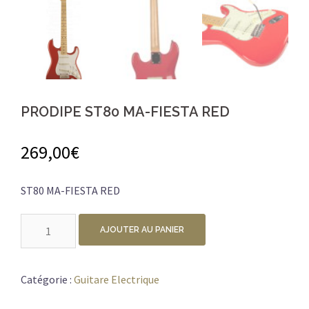
PRODIPE ST80 MA-FIESTA RED
269,00
€
ST80 MA-FIESTA RED
quantité
AJOUTER AU PANIER
de
PRODIPE
ST80
Catégorie :
Guitare Electrique
MA-