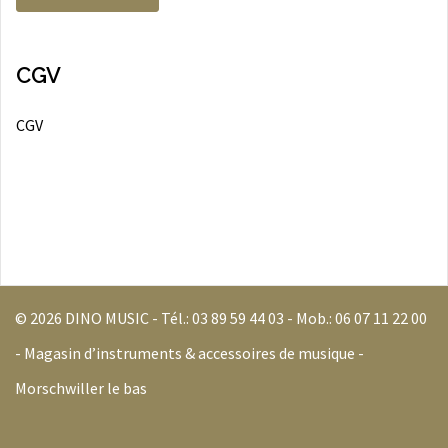
CGV
CGV
© 2026 DINO MUSIC - Tél.:
03 89 59 44 03
- Mob.:
06 07 11 22 00
- Magasin d’instruments & accessoires de musique -
Morschwiller le bas