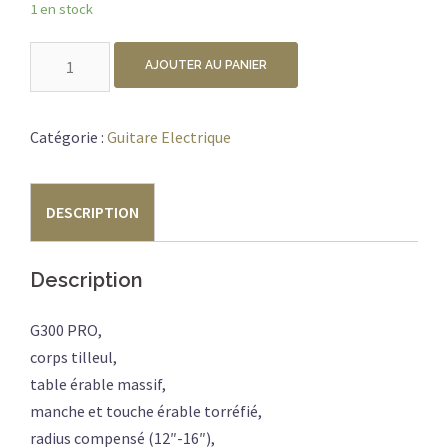
1 en stock
quantité
AJOUTER AU PANIER
de
CORT
G300
Catégorie :
Guitare Electrique
PRO
METALLIC
DESCRIPTION
GOLD
Description
G300 PRO,
corps tilleul,
table érable massif,
manche et touche érable torréfié,
radius compensé (12″-16″),