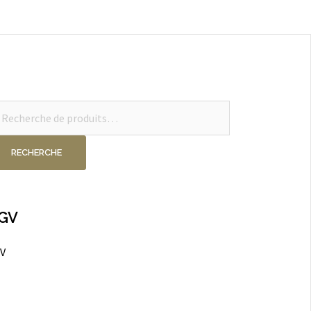
cherche
ur :
RECHERCHE
GV
V