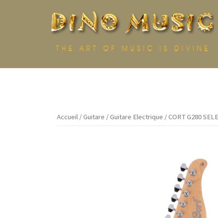
Aller
au
contenu
Accueil
/
Guitare
/
Guitare Electrique
/ CORT G280 SEL