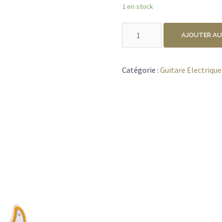
1 en stock
quantité
AJOUTER AU
de
CORT
G280
Catégorie :
Guitare Electrique
SELECT
AMBRE