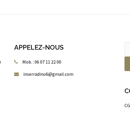
Re
APPELEZ-NOUS
po
e
Mob. : 06 07 11 22 00
inserradino6@gmail.com
C
CG