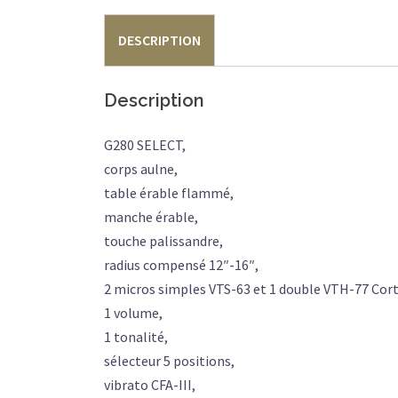
DESCRIPTION
Description
G280 SELECT,
corps aulne,
table érable flammé,
manche érable,
touche palissandre,
radius compensé 12″-16″,
2 micros simples VTS-63 et 1 double VTH-77 Cort
1 volume,
1 tonalité,
sélecteur 5 positions,
vibrato CFA-III,