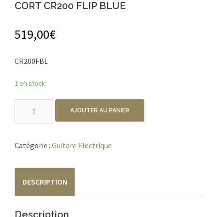
CORT CR200 FLIP BLUE
519,00
€
CR200FBL
1 en stock
quantité
AJOUTER AU PANIER
de
CORT
CR200
Catégorie :
Guitare Electrique
FLIP
BLUE
DESCRIPTION
Description