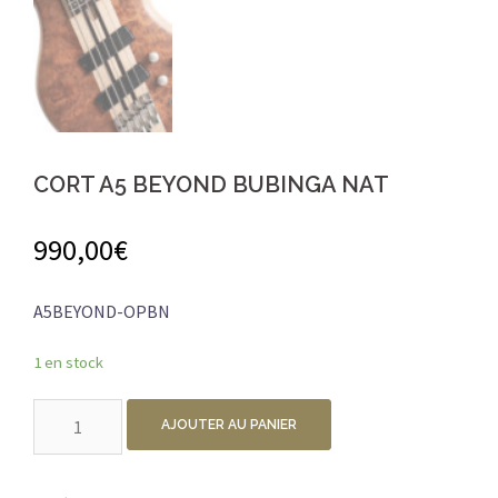
CORT A5 BEYOND BUBINGA NAT
990,00
€
A5BEYOND-OPBN
1 en stock
quantité
AJOUTER AU PANIER
de
CORT