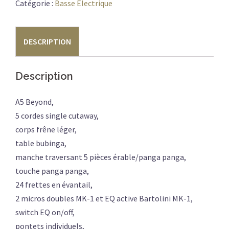
A5
Catégorie :
Basse Electrique
BEYOND
BUBINGA
DESCRIPTION
NAT
Description
A5 Beyond,
5 cordes single cutaway,
corps frêne léger,
table bubinga,
manche traversant 5 pièces érable/panga panga,
touche panga panga,
24 frettes en évantail,
2 micros doubles MK-1 et EQ active Bartolini MK-1,
switch EQ on/off,
pontets individuels,