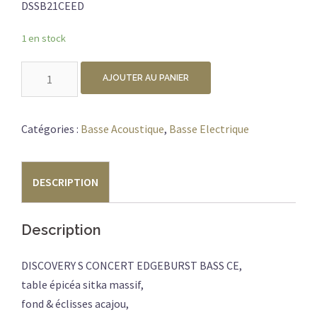
DSSB21CEED
1 en stock
quantité
AJOUTER AU PANIER
de
BREEDLOVE
DISCOVERY
Catégories :
Basse Acoustique
,
Basse Electrique
S
CONCERT
DESCRIPTION
EDGE
BASSE
Description
DISCOVERY S CONCERT EDGEBURST BASS CE,
table épicéa sitka massif,
fond & éclisses acajou,