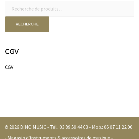
Recherche
pour :
RECHERCHE
CGV
CGV
© 2026 DINO MUSIC - Tél.:
03 89 59 44 03
- Mob.:
06 07 11 22 00
- Magasin d’instruments & accessoires de musique -