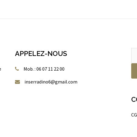
Re
APPELEZ-NOUS
po
e
Mob. : 06 07 11 22 00
inserradino6@gmail.com
C
CG