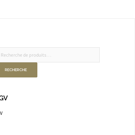
cherche
ur :
RECHERCHE
GV
V