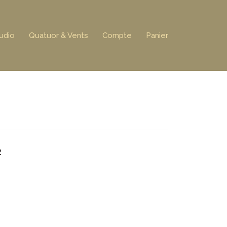
udio
Quatuor & Vents
Compte
Panier
2