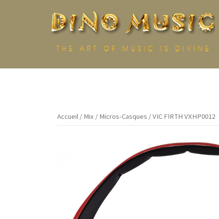
Aller
au
contenu
Accueil
/
Mix
/
Micros-Casques
/ VIC FIRTH VXHP0012