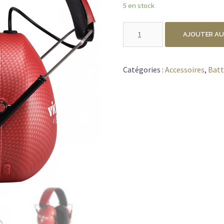
5 en stock
quantité
AJOUTER AU
de
VIC
FIRTH
Catégories :
Accessoires
,
Batt
VXHP0012