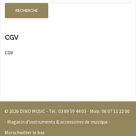
pour :
RECHERCHE
CGV
CGV
© 2026 DINO MUSIC - Tél.:
03 89 59 44 03
- Mob.:
06 07 11 22 00
- Magasin d’instruments & accessoires de musique -
Morschwiller le bas