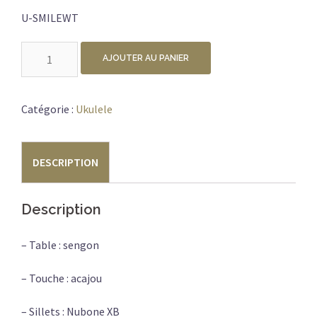
U-SMILEWT
quantité
AJOUTER AU PANIER
de
MAHALO
U-
Catégorie :
Ukulele
SMILE-
WT
DESCRIPTION
Description
– Table : sengon
– Touche : acajou
– Sillets : Nubone XB