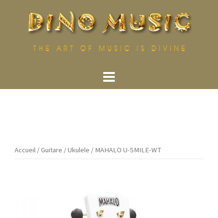
Aller
au
contenu
Accueil
/
Guitare
/
Ukulele
/ MAHALO U-SMILE-WT