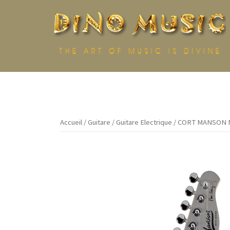
Aller
au
contenu
Accueil
/
Guitare
/
Guitare Electrique
/ CORT MANSON 