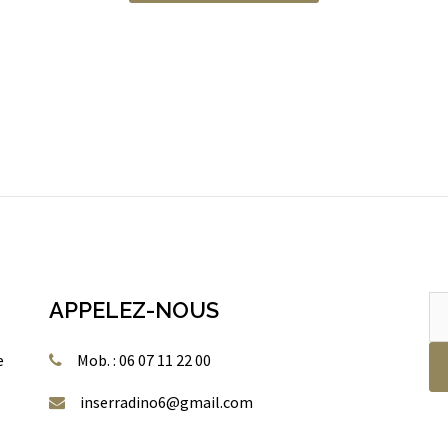
Re
APPELEZ-NOUS
po
e
Mob. : 06 07 11 22 00
inserradino6@gmail.com