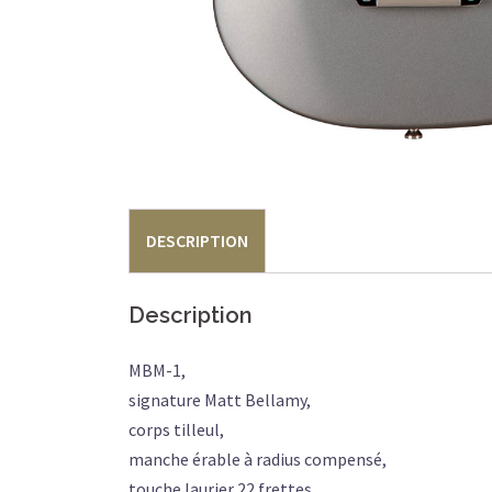
DESCRIPTION
Description
MBM-1,
signature Matt Bellamy,
corps tilleul,
manche érable à radius compensé,
touche laurier 22 frettes,