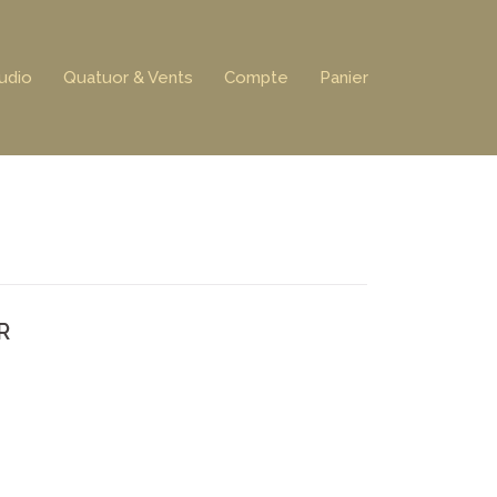
udio
Quatuor & Vents
Compte
Panier
R