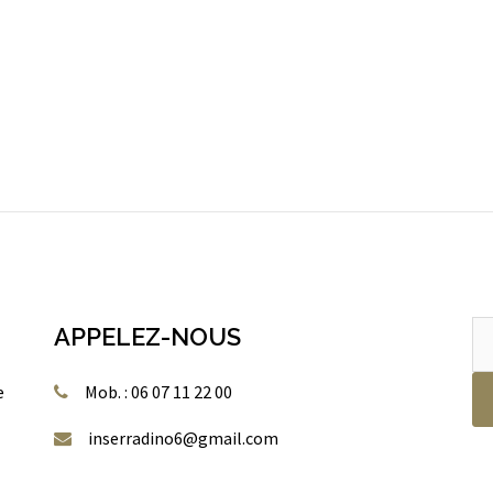
Re
APPELEZ-NOUS
po
e
Mob. : 06 07 11 22 00
inserradino6@gmail.com