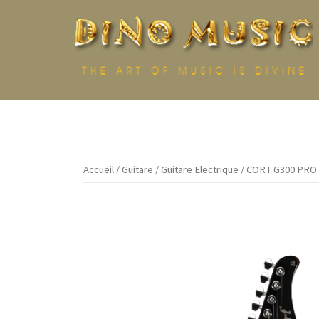
Aller
au
contenu
Accueil
/
Guitare
/
Guitare Electrique
/ CORT G300 PRO