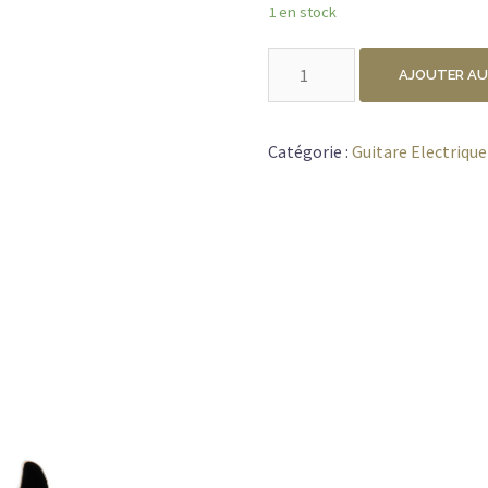
1 en stock
quantité
AJOUTER AU
de
CORT
G300
Catégorie :
Guitare Electrique
PRO
NOIR