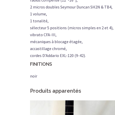
radius compensé (12″-16″),
2 micros doubles Seymour Duncan SH2N & TB4,
1 volume,
1 tonalité,
sélecteur 5 positions (micros simples en 2 et 4),
vibrato CFA-III,
mécaniques à blocage étagée,
accastillage chromé,
cordes D’Addario EXL-120 (9-42).
FINITIONS
noir
Produits apparentés