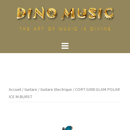
Aller
au
contenu
Accueil
/
Guitare
/
Guitare Electrique
/ CORT G300 GLAM POLAR
ICE M.BURST