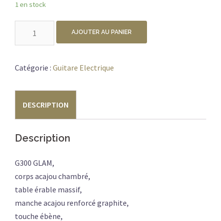
1 en stock
quantité
AJOUTER AU PANIER
de
CORT
G300
Catégorie :
Guitare Electrique
GLAM
POLAR
DESCRIPTION
ICE
M.BURST
Description
G300 GLAM,
corps acajou chambré,
table érable massif,
manche acajou renforcé graphite,
touche ébène,