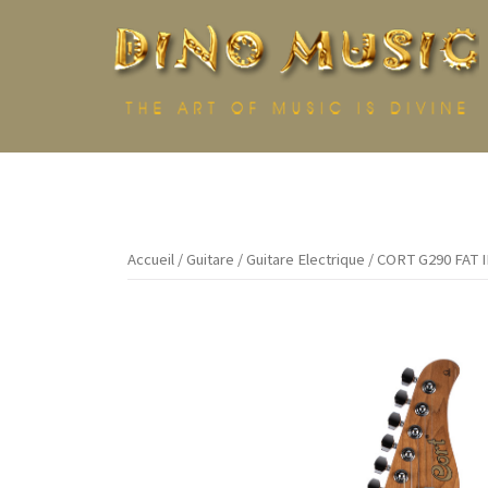
Aller
au
contenu
Accueil
/
Guitare
/
Guitare Electrique
/ CORT G290 FAT 