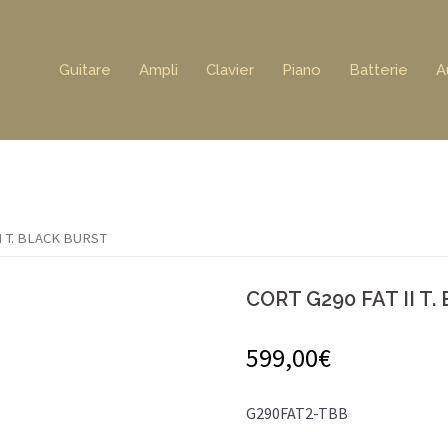
Guitare
Ampli
Clavier
Piano
Batterie
A
II T. BLACK BURST
CORT G290 FAT II T
599,00
€
G290FAT2-TBB