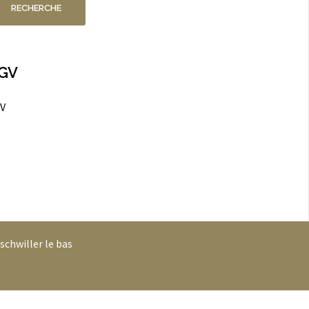
RECHERCHE
GV
V
schwiller le bas