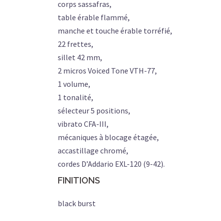
corps sassafras,
table érable flammé,
manche et touche érable torréfié,
22 frettes,
sillet 42 mm,
2 micros Voiced Tone VTH-77,
1 volume,
1 tonalité,
sélecteur 5 positions,
vibrato CFA-III,
mécaniques à blocage étagée,
accastillage chromé,
cordes D’Addario EXL-120 (9-42).
FINITIONS
black burst