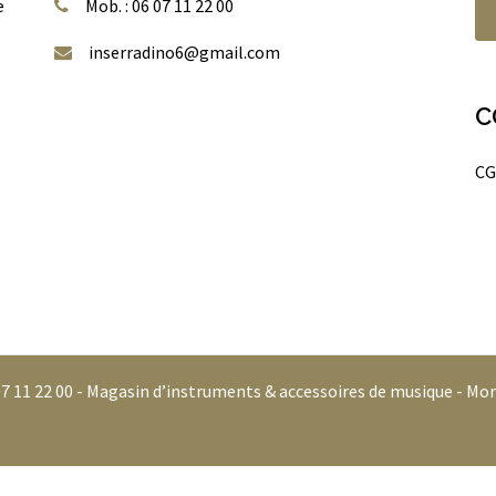
e
Mob. : 06 07 11 22 00
inserradino6@gmail.com
C
CG
07 11 22 00 - Magasin d’instruments & accessoires de musique - Mor