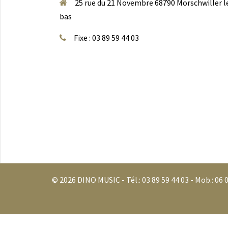
25 rue du 21 Novembre 68790 Morschwiller l
bas
Fixe : 03 89 59 44 03
© 2026 DINO MUSIC - Tél.:
03 89 59 44 03
- Mob.:
06 