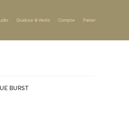
udio
Quatuor & Vents
Compte
Panier
LUE BURST