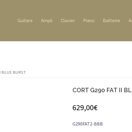
Guitare
Ampli
Clavier
Piano
Batterie
A
II BLUE BURST
CORT G290 FAT II B
629,00
€
G290FAT2-BBB