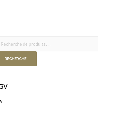
cherche
ur :
RECHERCHE
GV
V