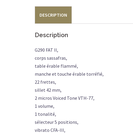
DESCRIPTION
Description
G290 FAT II,
corps sassafras,
table érable flammé,
manche et touche érable torréfié,
22 frettes,
sillet 42 mm,
2 micros Voiced Tone VTH-77,
1 volume,
1 tonalité,
sélecteur 5 positions,
vibrato CFA-III,