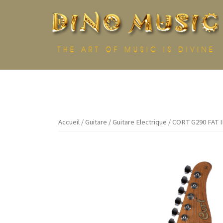
Aller
au
contenu
Accueil
/
Guitare
/
Guitare Electrique
/ CORT G290 FAT 