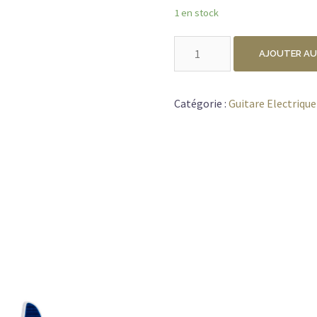
1 en stock
quantité
AJOUTER AU
de
CORT
G290
Catégorie :
Guitare Electrique
FAT
II
BLUE
BURST