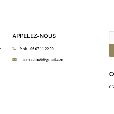
Re
APPELEZ-NOUS
po
e
Mob. : 06 07 11 22 00
inserradino6@gmail.com
C
CG