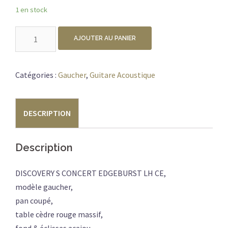
1 en stock
quantité
AJOUTER AU PANIER
de
BREEDLOVE
DISCOVERY
Catégories :
Gaucher
,
Guitare Acoustique
S
CONCERT
DESCRIPTION
LH
CE
EDGE
Description
DISCOVERY S CONCERT EDGEBURST LH CE,
modèle gaucher,
pan coupé,
table cèdre rouge massif,
fond & éclisses acajou,