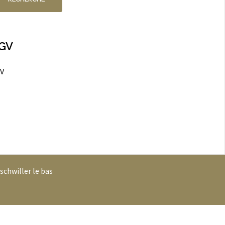
GV
V
schwiller le bas