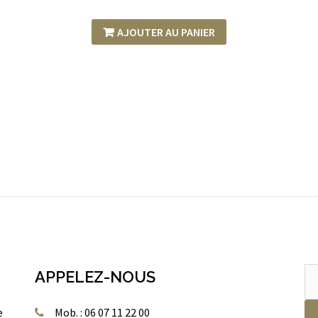
AJOUTER AU PANIER
Re
APPELEZ-NOUS
po
e
Mob. : 06 07 11 22 00