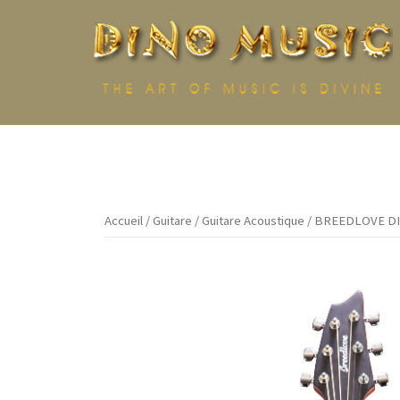
Aller
au
contenu
Accueil
/
Guitare
/
Guitare Acoustique
/ BREEDLOVE DI