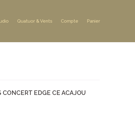
udio
Quatuor & Vents
Compte
Panier
S CONCERT EDGE CE ACAJOU