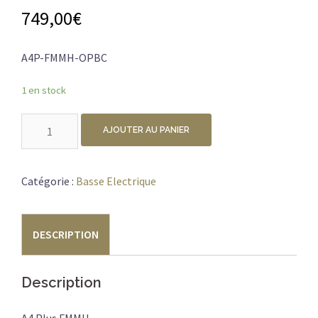
749,00
€
A4P-FMMH-OPBC
1 en stock
quantité
AJOUTER AU PANIER
de
CORT
A4
Catégorie :
Basse Electrique
PLUS
FMMH
DESCRIPTION
ROUGE
CERISE
Description
A4 Plus FMMH,