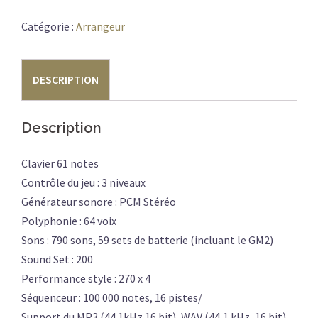
KORG
I3-
Catégorie :
Arrangeur
MB
DESCRIPTION
Description
Clavier 61 notes
Contrôle du jeu : 3 niveaux
Générateur sonore : PCM Stéréo
Polyphonie : 64 voix
Sons : 790 sons, 59 sets de batterie (incluant le GM2)
Sound Set : 200
Performance style : 270 x 4
Séquenceur : 100 000 notes, 16 pistes/
Support du MP3 (44.1kHz 16 bit), WAV (44,1 kHz, 16 bit)