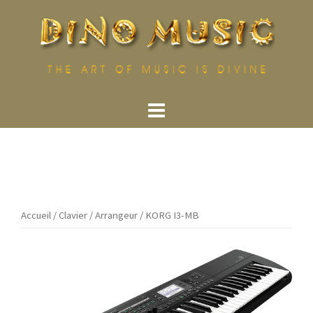
Aller
au
contenu
Accueil
/
Clavier
/
Arrangeur
/ KORG I3-MB