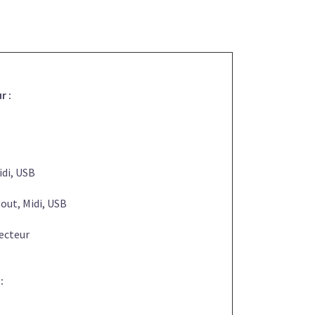
r :
idi, USB
 out, Midi, USB
secteur
:
: