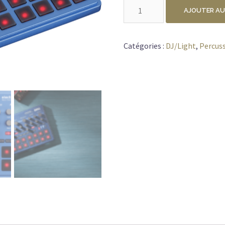
quantité
AJOUTER AU
de
KORG
ELECTRIBE
Catégories :
DJ/Light
,
Percus
2
BL