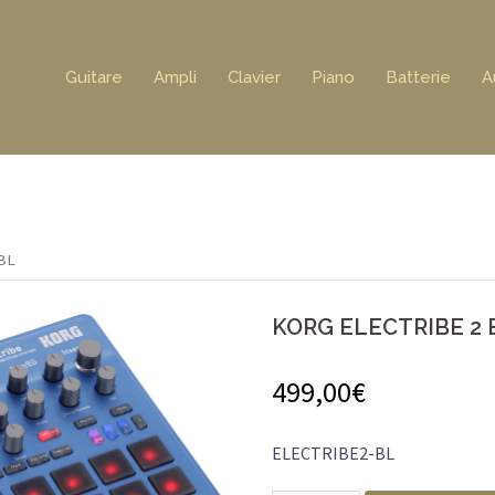
Guitare
Ampli
Clavier
Piano
Batterie
A
BL
KORG ELECTRIBE 2 
499,00
€
ELECTRIBE2-BL