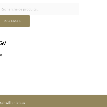
cherche
ur :
RECHERCHE
GV
V
schwiller le bas