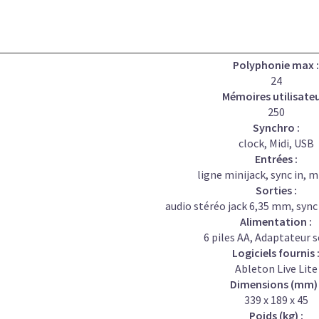
Polyphonie max :
24
Mémoires utilisateu
250
Synchro :
clock, Midi, USB
Entrées :
ligne minijack, sync in, m
Sorties :
audio stéréo jack 6,35 mm, sync
Alimentation :
6 piles AA, Adaptateur 
Logiciels fournis 
Ableton Live Lite
Dimensions (mm) 
339 x 189 x 45
Poids (kg) :