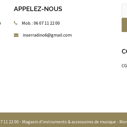
Re
APPELEZ-NOUS
po
e
Mob. : 06 07 11 22 00
inserradino6@gmail.com
C
CG
07 11 22 00 - Magasin d’instruments & accessoires de musique - Mor