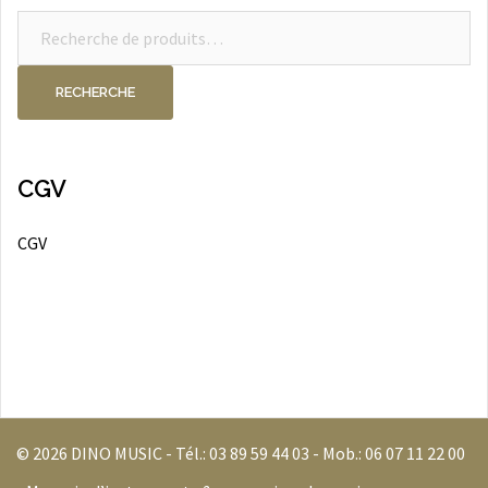
Recherche
pour :
RECHERCHE
CGV
CGV
© 2026 DINO MUSIC - Tél.:
03 89 59 44 03
- Mob.:
06 07 11 22 00