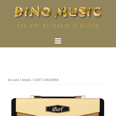
Aller
au
contenu
Accueil
/
Ampli
/ CORT CM15RBK