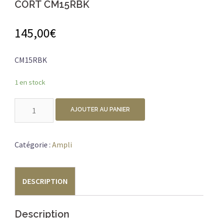
CORT CM15RBK
145,00
€
CM15RBK
1 en stock
quantité
AJOUTER AU PANIER
de
CORT
CM15RBK
Catégorie :
Ampli
DESCRIPTION
Description